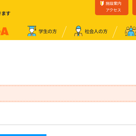
施設案内
アクセス
きます
学⽣の⽅
社会⼈の⽅