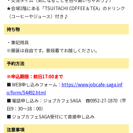
・交流タイム（気になることを色々聞いちゃおう♪）
★会場1階にある「
TSUITACHI
COFFEE＆
TEA
」のドリンク
（コーヒーやジュース）付き♪
持ち物
・筆記用具
※服装は自由です。普段着でお越しください。
予約方法
※申込期限：前日17:00まで
■ WEB申し込みフォーム：
https://www.jobcafe-saga.inf
o/form/54492.html
■ 電話申し込み：ジョブカフェSAGA ☎0952-27-1870（平
日9：30～18：00）
■ ジョブカフェSAGA受付にて直接申し込み
注意事項