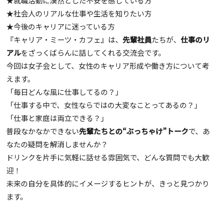
★就職活動に漠然とした不安を感じている方
★社会人のリアルな仕事や生活を知りたい方
★今後のキャリアに迷っている方
『キャリア・ミーツ・カフェ』は、
先輩社員
たちが、
仕事のリ
アル
をざっくばらんに話してくれる交流会です。
今回は女子会として、女性のキャリア形成や働き方について考
えます。
「毎日どんな風に仕事してるの？」
「仕事する中で、女性ならではの大変なことってあるの？」
「仕事と家庭は両立できる？」
普段なかなかできない
先輩たちとの“ぶっちゃけ”トーク
で、あ
なたの疑問を解消しませんか？
ドリンクを片手に気軽に話せる雰囲気で、どんな質問でも大歓
迎！
未来の自分を具体的にイメージするヒントが、きっと見つかり
ます。