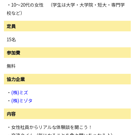
・10～20代の女性 （学生は大学・大学院・短大・専門学
校など）
定員
15名
参加費
無料
協力企業
・
(株)ミズ
・
(株)ミゾタ
内容
・女性社員からリアルな体験談を聞こう！