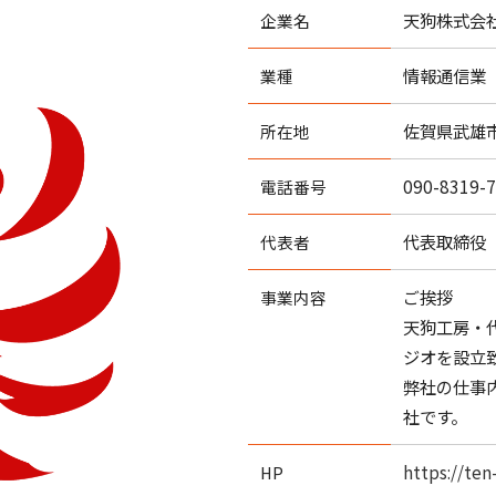
天狗株式会
企業名
情報通信業
業種
佐賀県武雄市武
所在地
090-8319-
電話番号
代表取締役 
代表者
ご挨拶
事業内容
天狗工房・
ジオを設立
弊社の仕事
社です。
https://te
HP