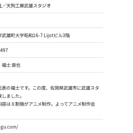
社／天狗工房武雄スタジオ
雄町大字昭和16-7 Lijotビル3階
7497
福士 直也
代表の福士です。この度、佐賀県武雄市に武雄スタ
致しました。
内容は８割強がアニメ制作。よってアニメ制作会
n-gu.com/