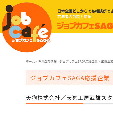
日本全国どこからでも相談がで
若年者の就職を応援
ホーム
>
県内企業情報・ジョブカフェSAGA応援企業
>
応援企
ジョブカフェSAGA応援企業
天狗株式会社／天狗工房武雄スタ