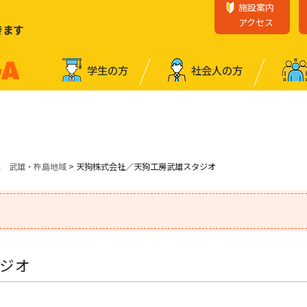
施設案内
アクセス
きます
学⽣の⽅
社会⼈の⽅
業 武雄・杵島地域
> 天狗株式会社／天狗工房武雄スタジオ
ジオ