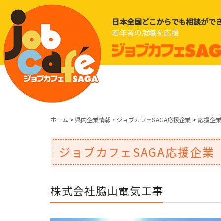
日本全国どこからでも相談がで
若年者の就職を応援
ホーム
>
県内企業情報・ジョブカフェSAGA応援企業
>
応援企
ジョブカフェSAGA応援企業
株式会社脇山電気工事