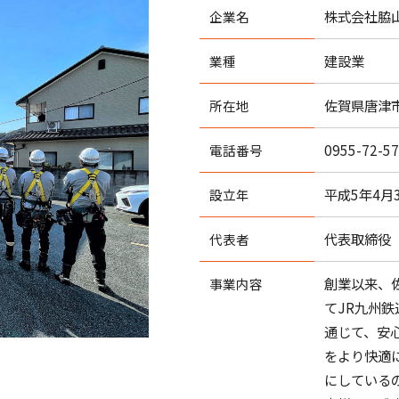
株式会社脇
企業名
建設業
業種
佐賀県唐津
所在地
0955-72-5
電話番号
平成5年4月
設立年
代表取締役
代表者
創業以来、
事業内容
てJR九州
通じて、安
をより快適
にしている