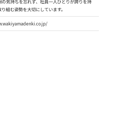
謝の気持ちを忘れず、社員一人ひとりが誇りを持
取り組む姿勢を大切にしています。
w.wakiyamadenki.co.jp/