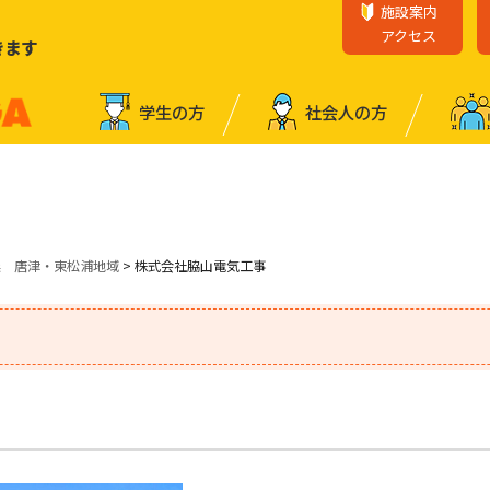
施設案内
アクセス
きます
学⽣の⽅
社会⼈の⽅
業 唐津・東松浦地域
> 株式会社脇山電気工事