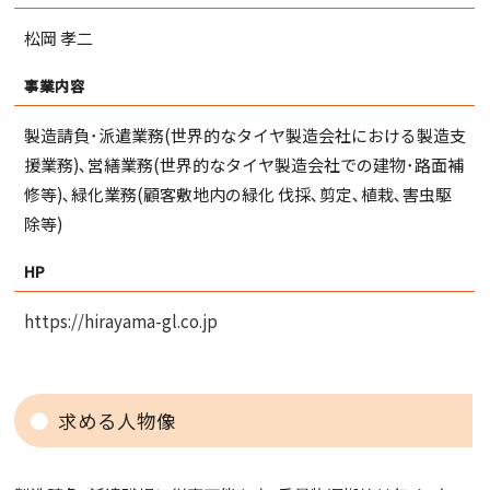
松岡 孝二
事業内容
製造請負･派遣業務(世界的なタイヤ製造会社における製造支
援業務)､営繕業務(世界的なタイヤ製造会社での建物･路面補
修等)､緑化業務(顧客敷地内の緑化 伐採､剪定､植栽､害虫駆
除等)
HP
https://hirayama-gl.co.jp
求める人物像