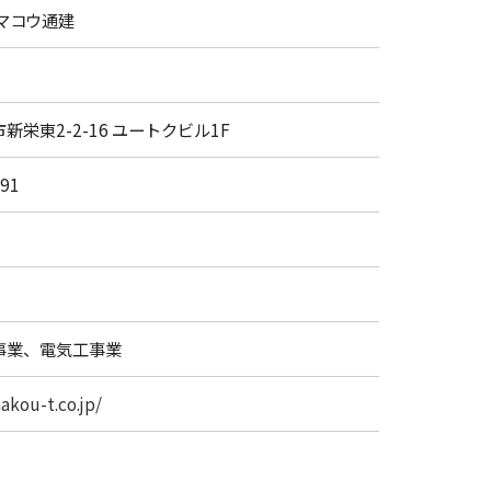
マコウ通建
新栄東2-2-16 ユートクビル1F
091
事業、電気工事業
akou-t.co.jp/