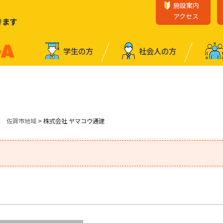
施設案内
アクセス
きます
学⽣の⽅
社会⼈の⽅
業 佐賀市地域
> 株式会社 ヤマコウ通建