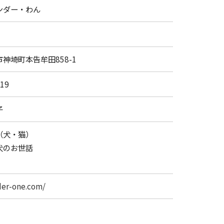
ンダー・わん
神埼町本告牟田858-1
019
子
（犬・猫）
犬のお世話
der-one.com/