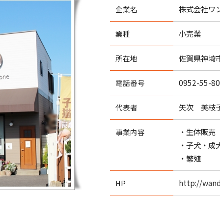
株式会社ワ
企業名
小売業
業種
佐賀県神埼市
所在地
0952-55-8
電話番号
矢次 美枝
代表者
・生体販売
事業内容
・子犬・成
・繁殖
http://wan
HP