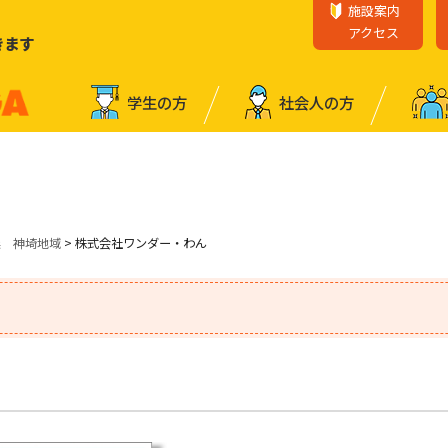
施設案内
アクセス
きます
学⽣の⽅
社会⼈の⽅
業 神埼地域
> 株式会社ワンダー・わん