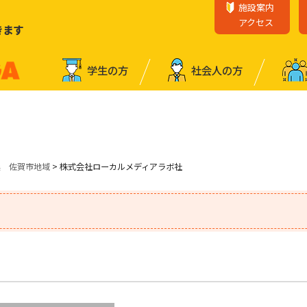
施設案内
アクセス
きます
学⽣の⽅
社会⼈の⽅
業 佐賀市地域
> 株式会社ローカルメディアラボ社