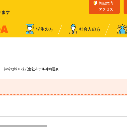
施設案内
アクセス
きます
学⽣の⽅
社会⼈の⽅
業 神埼地域
> 株式会社ホテル神埼温泉