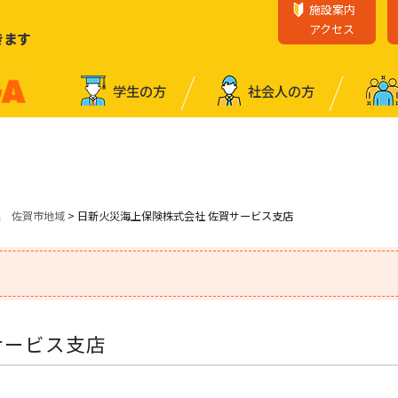
施設案内
アクセス
きます
学⽣の⽅
社会⼈の⽅
業 佐賀市地域
> 日新火災海上保険株式会社 佐賀サービス支店
サービス支店