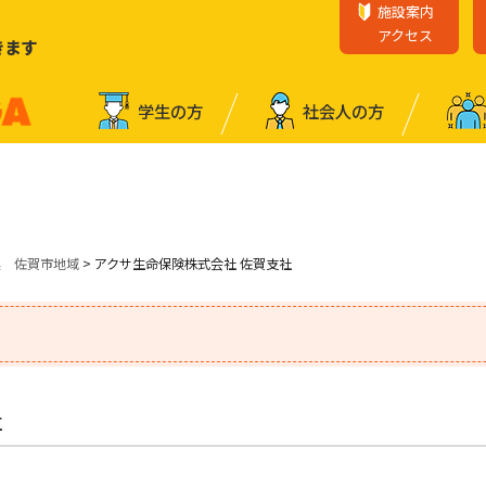
施設案内
アクセス
きます
学⽣の⽅
社会⼈の⽅
業 佐賀市地域
> アクサ生命保険株式会社 佐賀支社
社