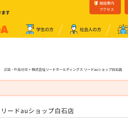
施設案内
アクセス
きます
学⽣の⽅
社会⼈の⽅
業 武雄・杵島地域
> 株式会社リードホールディングス リードauショップ白石店
 リードauショップ白石店