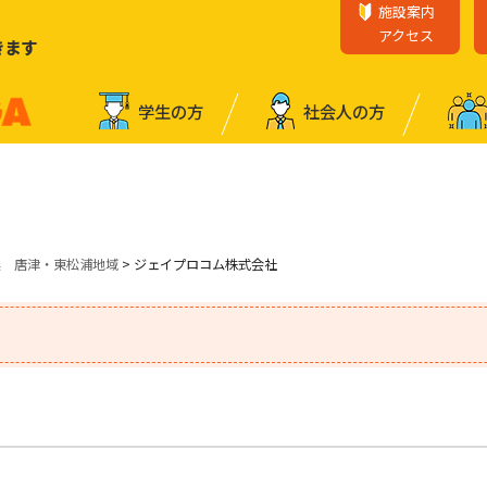
施設案内
アクセス
きます
学⽣の⽅
社会⼈の⽅
業 唐津・東松浦地域
> ジェイプロコム株式会社