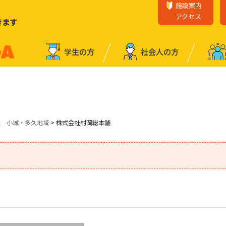
施設案内
アクセス
きます
学⽣の⽅
社会⼈の⽅
業 小城・多久地域
> 株式会社村岡総本舗