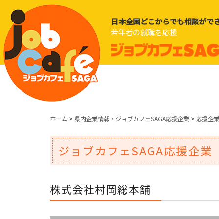
日本全国どこからでも相談がで
若年者の就職を応援
ホーム
>
県内企業情報・ジョブカフェSAGA応援企業
>
応援企
ジョブカフェSAGA応援企業
株式会社村岡総本舗