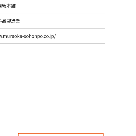
岡総本舗
料品製造業
w.muraoka-sohonpo.co.jp/