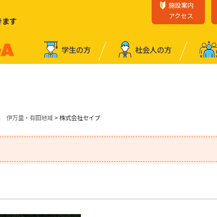
施設案内
アクセス
きます
学⽣の⽅
社会⼈の⽅
業 伊万里・有田地域
> 株式会社セイブ