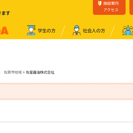
施設案内
アクセス
きます
学⽣の⽅
社会⼈の⽅
業 佐賀市地域
> 佐星醤油株式会社