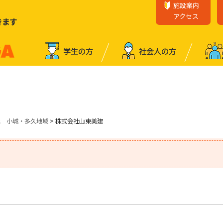
施設案内
アクセス
きます
学⽣の⽅
社会⼈の⽅
業 小城・多久地域
> 株式会社山東美建